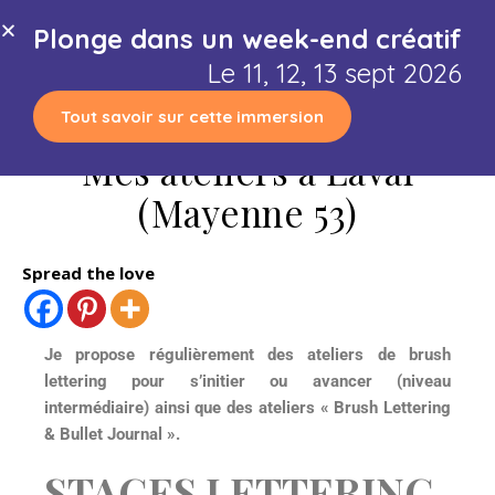
Plonge dans un week-end créatif
GUIDE OFFERT
Le 11, 12, 13 sept 2026
Tout savoir sur cette immersion
Mes ateliers à Laval
(Mayenne 53)
Spread the love
Je propose régulièrement des ateliers de brush
lettering pour s’initier ou avancer (niveau
intermédiaire) ainsi que des ateliers « Brush Lettering
& Bullet Journal ».
STAGES LETTERING