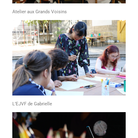
Atelier aux Grands Voisins
Plonge dans un week-end
créatif
Le 11,12 & 13 septembre 2026
Un week-end pour renouer avec ta
puissance créative, loin du bruit du
monde
L’EJVF de Gabrielle