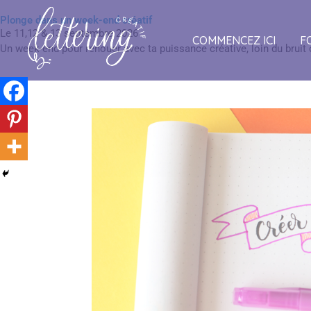
Plonge dans un week-end créatif
Le 11,12 & 13 septembre 2026
COMMENCEZ ICI
F
Un week-end pour renouer avec ta puissance créative, loin du brui
Tout savoir sur cette immersion