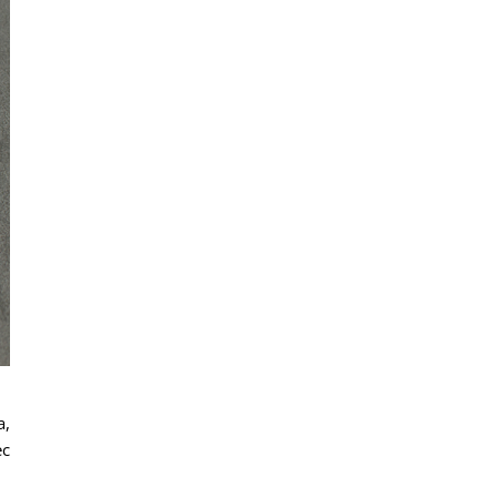
a,
ec