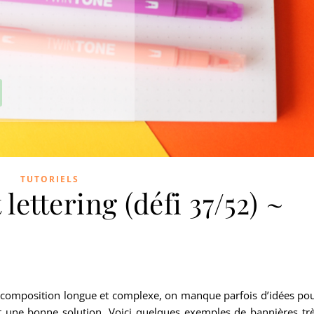
TUTORIELS
lettering (défi 37/52) ~
 composition longue et complexe, on manque parfois d’idées po
t une bonne solution. Voici quelques exemples de bannières tr