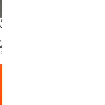
rt
s,
r.
nt
nc