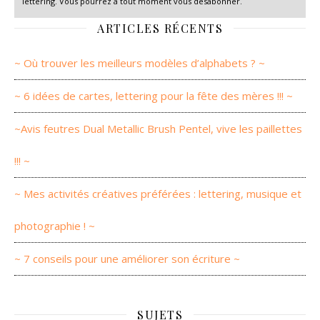
lettering. Vous pourrez à tout moment vous désabonner.
ARTICLES RÉCENTS
~ Où trouver les meilleurs modèles d’alphabets ? ~
~ 6 idées de cartes, lettering pour la fête des mères !!! ~
~Avis feutres Dual Metallic Brush Pentel, vive les paillettes
!!! ~
~ Mes activités créatives préférées : lettering, musique et
photographie ! ~
~ 7 conseils pour une améliorer son écriture ~
SUJETS