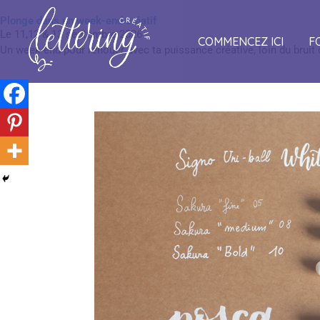
Plonge dans un week-end créatif
Le 11,12 & 13 septembre 2026
COMMENCEZ ICI
F
Un week-end pour renouer avec ta puissance créative, loin du brui
Tout savoir sur cette immersion