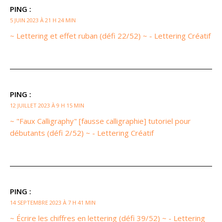
PING :
5 JUIN 2023 À 21 H 24 MIN
~ Lettering et effet ruban (défi 22/52) ~ - Lettering Créatif
PING :
12 JUILLET 2023 À 9 H 15 MIN
~ "Faux Calligraphy" [fausse calligraphie] tutoriel pour
débutants (défi 2/52) ~ - Lettering Créatif
PING :
14 SEPTEMBRE 2023 À 7 H 41 MIN
~ Écrire les chiffres en lettering (défi 39/52) ~ - Lettering